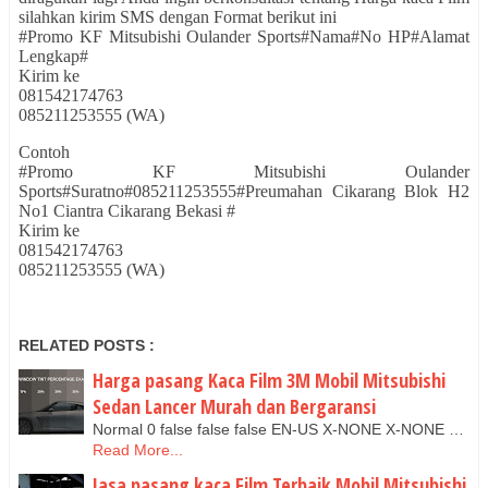
silahkan kirim SMS dengan Format berikut ini
#Promo KF Mitsubishi Oulander Sports#Nama#No HP#Alamat
Lengkap#
Kirim ke
081542174763
085211253555 (WA)
Contoh
#Promo KF Mitsubishi Oulander
Sports#Suratno#085211253555#P
r
eumahan Cikarang Blok H2
No1 Ciantra Cikarang Bekasi #
Kirim ke
081542174763
085211253555 (WA)
RELATED POSTS :
Harga pasang Kaca Film 3M Mobil Mitsubishi
Sedan Lancer Murah dan Bergaransi
Normal 0 false false false EN-US X-NONE X-NONE …
Read More...
Jasa pasang kaca Film Terbaik Mobil Mitsubishi