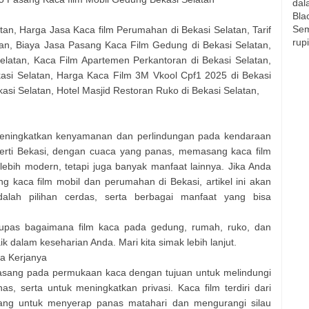
dal
Bla
Sem
tan, Harga Jasa Kaca film Perumahan di Bekasi Selatan, Tarif
rup
an, Biaya Jasa Pasang Kaca Film Gedung di Bekasi Selatan,
elatan, Kaca Film Apartemen Perkantoran di Bekasi Selatan,
si Selatan, Harga Kaca Film 3M Vkool Cpf1 2025 di Bekasi
asi Selatan, Hotel Masjid Restoran Ruko di Bekasi Selatan,
 meningkatkan kenyamanan dan perlindungan pada kendaraan
perti Bekasi, dengan cuaca yang panas, memasang kaca film
ebih modern, tetapi juga banyak manfaat lainnya. Jika Anda
kaca film mobil dan perumahan di Bekasi, artikel ini akan
alah pilihan cerdas, serta berbagai manfaat yang bisa
gupas bagaimana film kaca pada gedung, rumah, ruko, dan
 dalam keseharian Anda. Mari kita simak lebih lanjut.
ra Kerjanya
ipasang pada permukaan kaca dengan tujuan untuk melindungi
s, serta untuk meningkatkan privasi. Kaca film terdiri dari
cang untuk menyerap panas matahari dan mengurangi silau