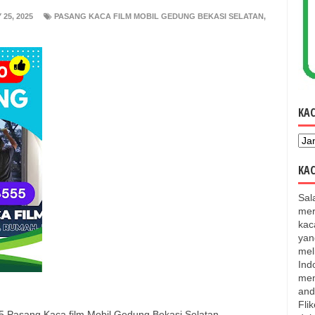
25, 2025
PASANG KACA FILM MOBIL GEDUNG BEKASI SELATAN
,
KA
KAC
Sal
mer
kac
yan
mel
Ind
men
and
Fli
5 Pasang Kaca film Mobil Gedung Bekasi Selatan