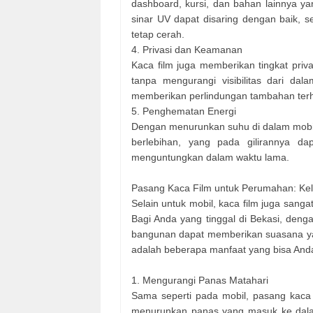
dashboard, kursi, dan bahan lainnya y
sinar UV dapat disaring dengan baik, 
tetap cerah.
4. Privasi dan Keamanan
Kaca film juga memberikan tingkat priv
tanpa mengurangi visibilitas dari dal
memberikan perlindungan tambahan terh
5. Penghematan Energi
Dengan menurunkan suhu di dalam mobi
berlebihan, yang pada gilirannya d
menguntungkan dalam waktu lama.
Pasang Kaca Film untuk Perumahan: Ke
Selain untuk mobil, kaca film juga sang
Bagi Anda yang tinggal di Bekasi, den
bangunan dapat memberikan suasana yang
adalah beberapa manfaat yang bisa And
1. Mengurangi Panas Matahari
Sama seperti pada mobil, pasang kac
menurunkan panas yang masuk ke dala