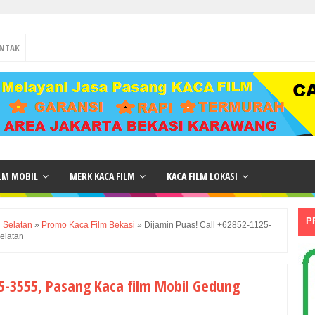
NTAK
ILM MOBIL
MERK KACA FILM
KACA FILM LOKASI
P
 Selatan
»
Promo Kaca Film Bekasi
»
Dijamin Puas! Call +62852-1125-
elatan
25-3555, Pasang Kaca film Mobil Gedung