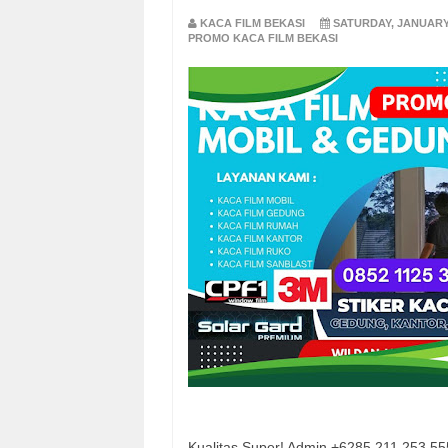
KACA FILM BEKASI
SATURDAY, JANUARY 
PROMO KACA FILM BEKASI
Kualitas Super! Admin +6285 211 253 55