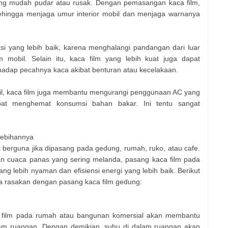
ang mudah pudar atau rusak. Dengan pemasangan kaca film,
sehingga menjaga umur interior mobil dan menjaga warnanya
asi yang lebih baik, karena menghalangi pandangan dari luar
am mobil. Selain itu, kaca film yang lebih kuat juga dapat
adap pecahnya kaca akibat benturan atau kecelakaan.
l, kaca film juga membantu mengurangi penggunaan AC yang
apat menghemat konsumsi bahan bakar. Ini tentu sangat
lebihannya
at berguna jika dipasang pada gedung, rumah, ruko, atau cafe.
gan cuaca panas yang sering melanda, pasang kaca film pada
 lebih nyaman dan efisiensi energi yang lebih baik. Berikut
a rasakan dengan pasang kaca film gedung:
a film pada rumah atau bangunan komersial akan membantu
m ruangan. Dengan demikian, suhu di dalam ruangan akan