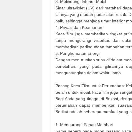
3. Melindungi Interior Mobil
Sinar ultraviolet (UV) dari matahari dap
lainnya yang mudah pudar atau rusak. D
baik, sehingga menjaga umur interior m
4. Privasi dan Keamanan
Kaca film juga memberikan tingkat priv
tanpa mengurangi visibilitas dari dal
memberikan perlindungan tambahan terh
5. Penghematan Energi
Dengan menurunkan suhu di dalam mobi
berlebihan, yang pada gilirannya d
menguntungkan dalam waktu lama.
Pasang Kaca Film untuk Perumahan: Ke
Selain untuk mobil, kaca film juga sang
Bagi Anda yang tinggal di Bekasi, den
perumahan dapat memberikan suasana 
Berikut adalah beberapa manfaat yang b
1. Mengurangi Panas Matahari
Sama seperti pada mobil, pasang kac