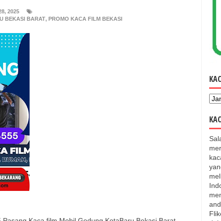
8, 2025
U BEKASI BARAT
,
PROMO KACA FILM BEKASI
KA
KAC
Sal
mer
kac
yan
mel
Ind
men
and
Fli
5 Pasang Kaca film Mobil Gedung KotaBaru Bekasi Barat