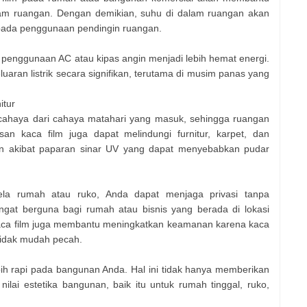
m ruangan. Dengan demikian, suhu di dalam ruangan akan
ng pada penggunaan pendingin ruangan.
enggunaan AC atau kipas angin menjadi lebih hemat energi.
uaran listrik secara signifikan, terutama di musim panas yang
itur
cahaya dari cahaya matahari yang masuk, sehingga ruangan
isan kaca film juga dapat melindungi furnitur, karpet, dan
an akibat paparan sinar UV yang dapat menyebabkan pudar
la rumah atau ruko, Anda dapat menjaga privasi tanpa
gat berguna bagi rumah atau bisnis yang berada di lokasi
 Kaca film juga membantu meningkatkan keamanan karena kaca
 tidak mudah pecah.
ih rapi pada bangunan Anda. Hal ini tidak hanya memberikan
ilai estetika bangunan, baik itu untuk rumah tinggal, ruko,