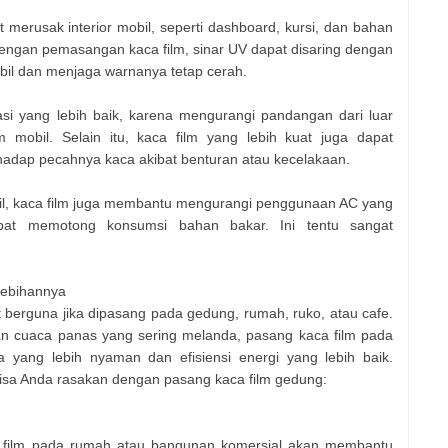
at merusak interior mobil, seperti dashboard, kursi, dan bahan
engan pemasangan kaca film, sinar UV dapat disaring dengan
obil dan menjaga warnanya tetap cerah.
asi yang lebih baik, karena mengurangi pandangan dari luar
am mobil. Selain itu, kaca film yang lebih kuat juga dapat
adap pecahnya kaca akibat benturan atau kecelakaan.
l, kaca film juga membantu mengurangi penggunaan AC yang
apat memotong konsumsi bahan bakar. Ini tentu sangat
lebihannya
at berguna jika dipasang pada gedung, rumah, ruko, atau cafe.
gan cuaca panas yang sering melanda, pasang kaca film pada
yang lebih nyaman dan efisiensi energi yang lebih baik.
isa Anda rasakan dengan pasang kaca film gedung:
a film pada rumah atau bangunan komersial akan membantu