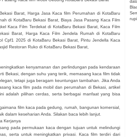
dal
Bla
Sem
Bekasi Barat, Harga Jasa Kaca film Perumahan di KotaBaru
rup
umah di KotaBaru Bekasi Barat, Biaya Jasa Pasang Kaca Film
kel Kaca Film Terdekat di KotaBaru Bekasi Barat, Kaca Film
ekasi Barat, Harga Kaca Film Jendela Rumah di KotaBaru
l Cpf1 2025 di KotaBaru Bekasi Barat, Pintu Jendella Kaca
sjid Restoran Ruko di KotaBaru Bekasi Barat,
k meningkatkan kenyamanan dan perlindungan pada kendaraan
rti Bekasi, dengan suhu yang terik, memasang kaca film tidak
elegan, tetapi juga beragam keuntungan tambahan. Jika Anda
ng kaca film pada mobil dan perumahan di Bekasi, artikel
ni adalah pilihan cerdas, serta berbagai manfaat yang bisa
agaimana film kaca pada gedung, rumah, bangunan komersial,
 dalam keseharian Anda. Silakan baca lebih lanjut.
ra Kerjanya
ipasang pada permukaan kaca dengan tujuan untuk melindungi
s, serta untuk meningkatkan privasi. Kaca film terdiri dari