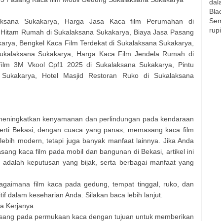
dal
Bla
Sem
aksana Sukakarya, Harga Jasa Kaca film Perumahan di
rup
m Hitam Rumah di Sukalaksana Sukakarya, Biaya Jasa Pasang
arya, Bengkel Kaca Film Terdekat di Sukalaksana Sukakarya,
Sukalaksana Sukakarya, Harga Kaca Film Jendela Rumah di
ilm 3M Vkool Cpf1 2025 di Sukalaksana Sukakarya, Pintu
Sukakarya, Hotel Masjid Restoran Ruko di Sukalaksana
k meningkatkan kenyamanan dan perlindungan pada kendaraan
perti Bekasi, dengan cuaca yang panas, memasang kaca film
ebih modern, tetapi juga banyak manfaat lainnya. Jika Anda
g kaca film pada mobil dan bangunan di Bekasi, artikel ini
adalah keputusan yang bijak, serta berbagai manfaat yang
agaimana film kaca pada gedung, tempat tinggal, ruko, dan
f dalam keseharian Anda. Silakan baca lebih lanjut.
ra Kerjanya
ipasang pada permukaan kaca dengan tujuan untuk memberikan