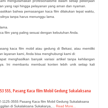
ami mengutamakan profesionalisme dalam setiap pekerjaan
gan yang rapi hingga pelayanan yang aman dan nyaman.
astikan bahwa pemasangan kaca film dilakukan tepat waktu,
asilnya tanpa harus menunggu lama.
 lama.
kaca film yang paling sesuai dengan kebutuhan Anda.
asang kaca film mobil atau gedung di Bekasi, atau memiliki
dan layanan kami, Anda bisa menghubungi kami di:
pat menghasilkan banyak variasi artikel tanpa kehilangan
inya. Ini membantu membuat konten lebih unik setiap kali
 253 555, Pasang Kaca film Mobil Gedung Sukalaksana
2-1125-3555 Pasang Kaca film Mobil Gedung Sukalaksana
ggilan di Sukalaksana Sukakarya,…
Read More...