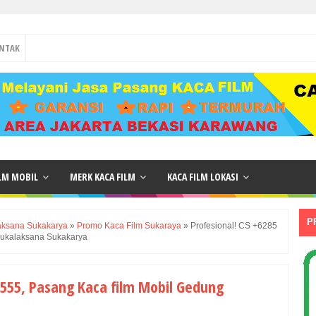
NTAK
ILM MOBIL
MERK KACA FILM
KACA FILM LOKASI
P
aksana Sukakarya
»
Promo Kaca Film Sukaraya
»
Profesional! CS +6285
Sukalaksana Sukakarya
3 555, Pasang Kaca film Mobil Gedung