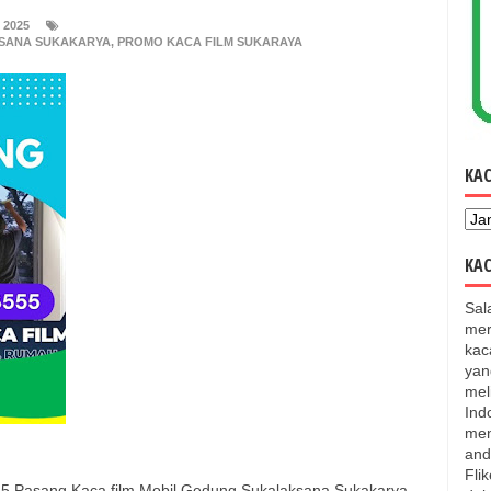
 2025
KSANA SUKAKARYA
,
PROMO KACA FILM SUKARAYA
KA
KAC
Sal
mer
kac
yan
mel
Ind
men
and
Fli
5 Pasang Kaca film Mobil Gedung Sukalaksana Sukakarya