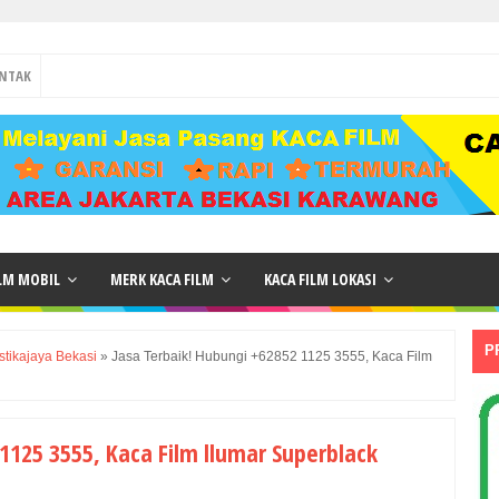
NTAK
ILM MOBIL
MERK KACA FILM
KACA FILM LOKASI
P
stikajaya Bekasi
»
Jasa Terbaik! Hubungi +62852 1125 3555, Kaca Film
1125 3555, Kaca Film llumar Superblack