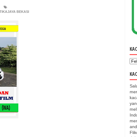
IKAJAYA BEKASI
KA
KAC
Sal
mer
kac
yan
mel
Ind
men
and
Fli