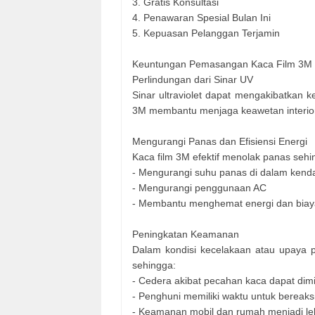
3. Gratis Konsultasi
4. Penawaran Spesial Bulan Ini
5. Kepuasan Pelanggan Terjamin
Keuntungan Pemasangan Kaca Film 3M
Perlindungan dari Sinar UV
Sinar ultraviolet dapat mengakibatkan k
3M membantu menjaga keawetan interior
Mengurangi Panas dan Efisiensi Energi
Kaca film 3M efektif menolak panas sehi
- Mengurangi suhu panas di dalam kend
- Mengurangi penggunaan AC
- Membantu menghemat energi dan biay
Peningkatan Keamanan
Dalam kondisi kecelakaan atau upaya
sehingga:
- Cedera akibat pecahan kaca dapat dim
- Penghuni memiliki waktu untuk bereaks
- Keamanan mobil dan rumah menjadi leb