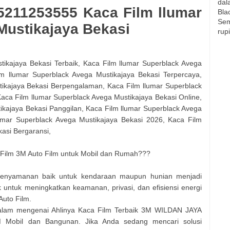
dal
85211253555 Kaca Film llumar
Bla
Sem
Mustikajaya Bekasi
rup
tikajaya Bekasi Terbaik, Kaca Film llumar Superblack Avega
m llumar Superblack Avega Mustikajaya Bekasi Terpercaya,
tikajaya Bekasi Berpengalaman, Kaca Film llumar Superblack
 Kaca Film llumar Superblack Avega Mustikajaya Bekasi Online,
ikajaya Bekasi Panggilan, Kaca Film llumar Superblack Avega
umar Superblack Avega Mustikajaya Bekasi 2026, Kaca Film
asi Bergaransi,
ilm 3M Auto Film untuk Mobil dan Rumah???
 kenyamanan baik untuk kendaraan maupun hunian menjadi
ik untuk meningkatkan keamanan, privasi, dan efisiensi energi
uto Film.
dalam mengenai Ahlinya Kaca Film Terbaik 3M WILDAN JAYA
 Mobil dan Bangunan. Jika Anda sedang mencari solusi