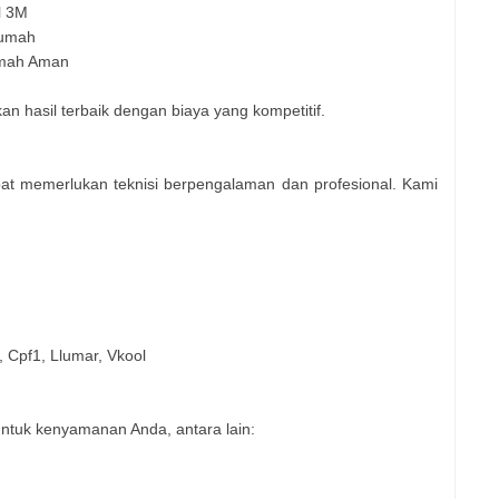
l 3M
Rumah
umah Aman
 hasil terbaik dengan biaya yang kompetitif.
at memerlukan teknisi berpengalaman dan profesional. Kami
, Cpf1, Llumar, Vkool
ntuk kenyamanan Anda, antara lain: