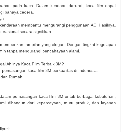
bahan pada kaca. Dalam keadaan darurat, kaca film dapat
i bahaya cedera.
ya
 kendaraan membantu mengurangi penggunaan AC. Hasilnya,
erasional secara signifikan.
uga memberikan tampilan yang elegan. Dengan tingkat kegelapan
jamin tanpa mengurangi pencahayaan alami.
ai Ahlinya Kaca Film Terbaik 3M?
r pemasangan kaca film 3M berkualitas di Indonesia.
il dan Rumah
 dalam pemasangan kaca film 3M untuk berbagai kebutuhan,
ami dibangun dari kepercayaan, mutu produk, dan layanan
puti: