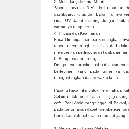
3. Melindungi Interior Mobil
Sinar ultraviolet (UV) dari matahari 
dashboard, kursi, dan bahan lainnya y
sinar UV dapat disaring dengan baik,
warnanya tetap cerah.
4. Privasi dan Keamanan
Kaca film juga memberikan tingkat priv
tanpa mengurangi visibilitas dari dal
memberikan perlindungan tambahan terh
5. Penghematan Energi
Dengan menurunkan suhu di dalam mobi
berlebihan, yang pada gilirannya d
menguntungkan dalam waktu lama.
Pasang Kaca Film untuk Perumahan: Ke
Selain untuk mobil, kaca film juga san
cafe. Bagi Anda yang tinggal di Bekasi
pada perumahan dapat memberikan suasa
Berikut adalah beberapa manfaat yang b
1. Mengurangi Panas Matahari