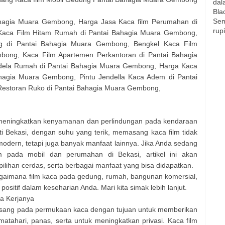
dal
Bla
Sem
ahagia Muara Gembong, Harga Jasa Kaca film Perumahan di
rup
 Kaca Film Hitam Rumah di Pantai Bahagia Muara Gembong,
g di Pantai Bahagia Muara Gembong, Bengkel Kaca Film
bong, Kaca Film Apartemen Perkantoran di Pantai Bahagia
ela Rumah di Pantai Bahagia Muara Gembong, Harga Kaca
hagia Muara Gembong, Pintu Jendella Kaca Adem di Pantai
Restoran Ruko di Pantai Bahagia Muara Gembong,
k meningkatkan kenyamanan dan perlindungan pada kendaraan
ti Bekasi, dengan suhu yang terik, memasang kaca film tidak
odern, tetapi juga banyak manfaat lainnya. Jika Anda sedang
 pada mobil dan perumahan di Bekasi, artikel ini akan
pilihan cerdas, serta berbagai manfaat yang bisa didapatkan.
agaimana film kaca pada gedung, rumah, bangunan komersial,
sitif dalam keseharian Anda. Mari kita simak lebih lanjut.
ra Kerjanya
ipasang pada permukaan kaca dengan tujuan untuk memberikan
atahari, panas, serta untuk meningkatkan privasi. Kaca film