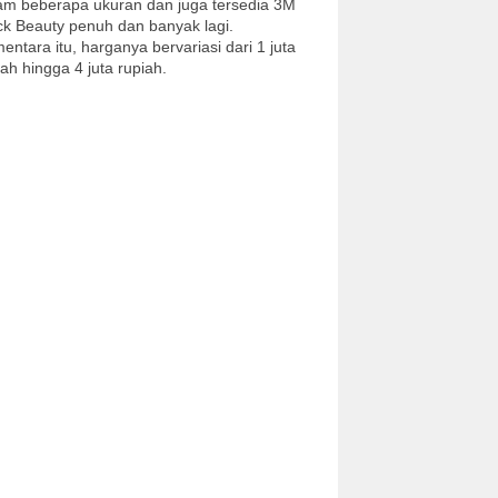
am beberapa ukuran dan juga tersedia 3M
ck Beauty penuh dan banyak lagi.
entara itu, harganya bervariasi dari 1 juta
iah hingga 4 juta rupiah.