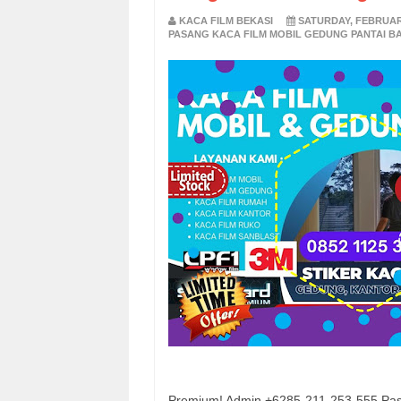
KACA FILM BEKASI
SATURDAY, FEBRUARY
PASANG KACA FILM MOBIL GEDUNG PANTAI 
Premium! Admin +6285-211-253-555 Pas