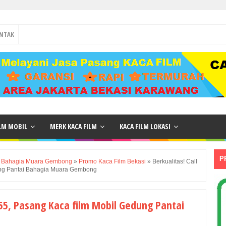
NTAK
ILM MOBIL
MERK KACA FILM
KACA FILM LOKASI
P
ai Bahagia Muara Gembong
»
Promo Kaca Film Bekasi
»
Berkualitas! Call
ung Pantai Bahagia Muara Gembong
555, Pasang Kaca film Mobil Gedung Pantai