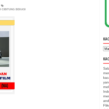
 CIBITUNG BEKASI
KA
KAC
Sal
mer
kac
yan
mel
Ind
men
and
Fli