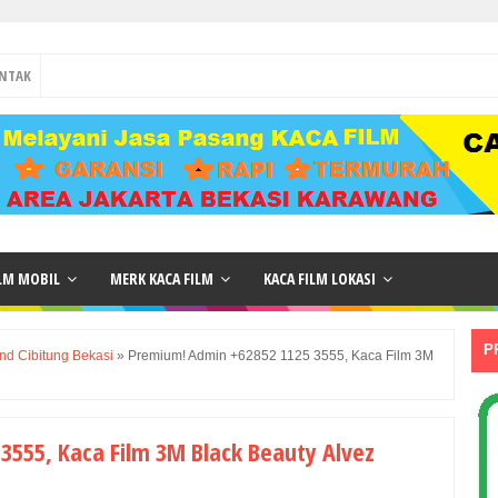
NTAK
ILM MOBIL
MERK KACA FILM
KACA FILM LOKASI
P
nd Cibitung Bekasi
»
Premium! Admin +62852 1125 3555, Kaca Film 3M
3555, Kaca Film 3M Black Beauty Alvez