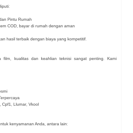
puti:
 dan Pintu Rumah
tem COD, bayar di rumah dengan aman
 hasil terbaik dengan biaya yang kompetitif.
film, kualitas dan keahlian teknisi sangat penting. Kami
esmi
Terpercaya
, Cpf1, Llumar, Vkool
ntuk kenyamanan Anda, antara lain: