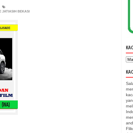
JATIASIH BEKASI
KA
KAC
Sal
mer
kac
yan
mel
Ind
men
and
Fli