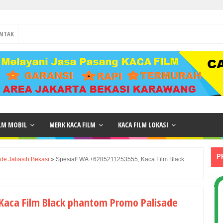
NTAK
ILM MOBIL
MERK KACA FILM
KACA FILM LOKASI
P
de Jatiasih Bekasi
»
Spesial! WA +6285211253555, Kaca Film Black
 Kaca Film Black phantom Promo Palisade